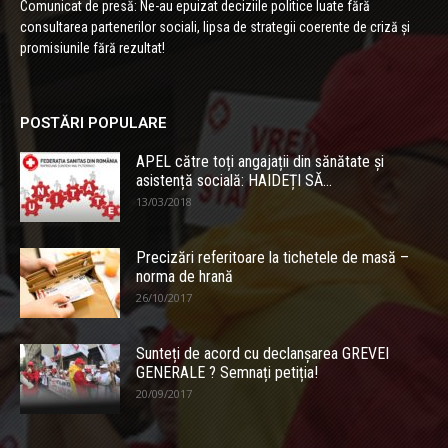
Comunicat de presă: Ne-au epuizat deciziile politice luate fără
consultarea partenerilor sociali, lipsa de strategii coerente de criză și
promisiunile fără rezultat!
POSTĂRI POPULARE
APEL către toți angajații din sănătate și
asistență socială: HAIDEȚI SĂ...
13/03/2018
Precizări referitoare la tichetele de masă –
norma de hrană
26/10/2017
Sunteți de acord cu declanșarea GREVEI
GENERALE ? Semnați petiția!
20/09/2017