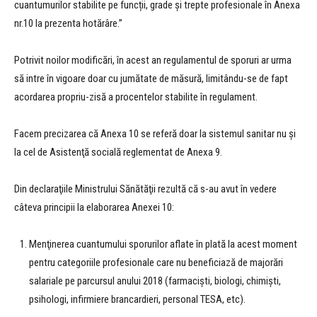
cuantumurilor stabilite pe funcții, grade și trepte profesionale în Anexa
nr.10 la prezenta hotărâre.”
Potrivit noilor modificări, în acest an regulamentul de sporuri ar urma
să intre în vigoare doar cu jumătate de măsură, limitându-se de fapt
acordarea propriu-zisă a procentelor stabilite în regulament.
Facem precizarea că Anexa 10 se referă doar la sistemul sanitar nu şi
la cel de Asistenţă socială reglementat de Anexa 9.
Din declaraţiile Ministrului Sănătăţii rezultă că s-au avut în vedere
câteva principii la elaborarea Anexei 10:
Menţinerea cuantumului sporurilor aflate în plată la acest moment
pentru categoriile profesionale care nu beneficiază de majorări
salariale pe parcursul anului 2018 (farmacişti, biologi, chimişti,
psihologi, infirmiere brancardieri, personal TESA, etc).