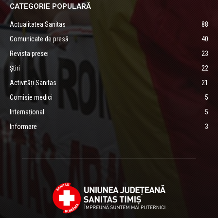
CATEGORIE POPULARĂ
Actualitatea Sanitas
88
Comunicate de presă
40
Revista presei
23
Știri
22
Activități Sanitas
21
Comisie medici
5
Internațional
5
Informare
3