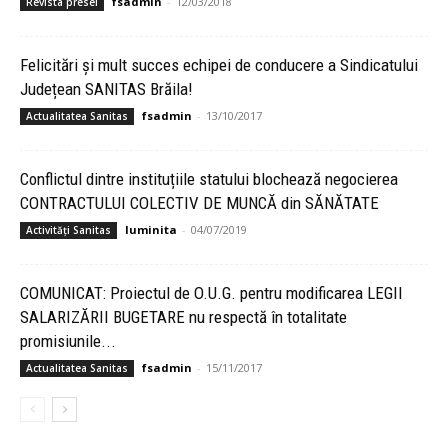
fsadmin
-
12/03/2018
Revista presei
Felicitări și mult succes echipei de conducere a Sindicatului
Județean SANITAS Brăila!
fsadmin
-
13/10/2017
Actualitatea Sanitas
Conflictul dintre instituțiile statului blochează negocierea
CONTRACTULUI COLECTIV DE MUNCĂ din SĂNĂTATE
luminita
-
04/07/2019
Activități Sanitas
COMUNICAT: Proiectul de O.U.G. pentru modificarea LEGII
SALARIZĂRII BUGETARE nu respectă în totalitate
promisiunile...
fsadmin
-
15/11/2017
Actualitatea Sanitas