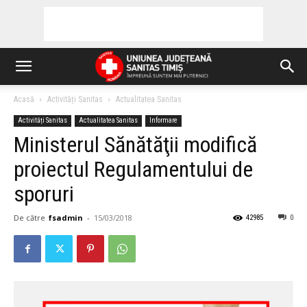
Acasă
Activități Sanitas
Actualitatea Sanitas
Activități Sanitas
Actualitatea Sanitas
Informare
Ministerul Sănătăţii modifică
proiectul Regulamentului de
sporuri
De către
fsadmin
-
15/03/2018
42985
0