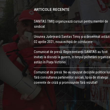
ARTICOLE RECENTE
SANITAS TIMIȘ organizează cursuri pentru membri de
sindicat
Uniunea Județeană Sanitas Timiș și-a desemnat astăzi
02 aprilie 2021, noua echipă de conducere
Comunicat de presă: Reprezentanții SANITAS au fost
invitați la discuții la guvern, în timpul pichetării organiz
astăzi în Piața Victoriei
Comunicat de presă: Ne-au epuizat deciziile politice lu
fără consultarea partenerilor sociali, lipsa de strategii
coerente de criză și promisiunile fără rezultat!