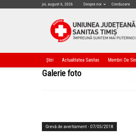
joi, august 6, 2026
Despre noi
Conducere
Sanitas
Timis
Știri
Actualitatea Sanitas
Membri De Sin
Galerie foto
|
Grevă de avertisment - 07/05/2018