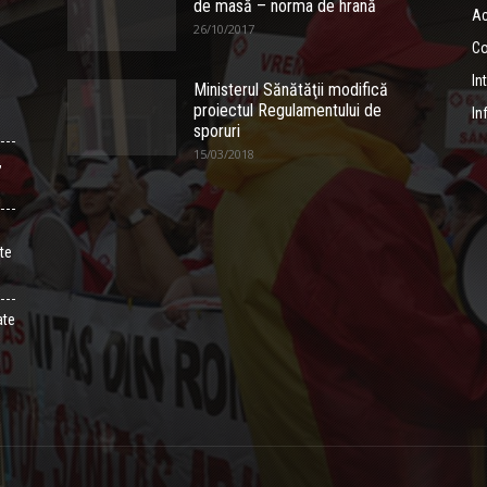
de masă – norma de hrană
Ac
26/10/2017
Co
In
Ministerul Sănătăţii modifică
proiectul Regulamentului de
In
sporuri
15/03/2018
,
ate
ate