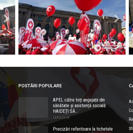
POSTĂRI POPULARE
C
APEL către toți angajații din
Ac
sănătate și asistență socială:
Co
HAIDEȚI SĂ...
13/03/2018
Re
Ști
Precizări referitoare la tichetele