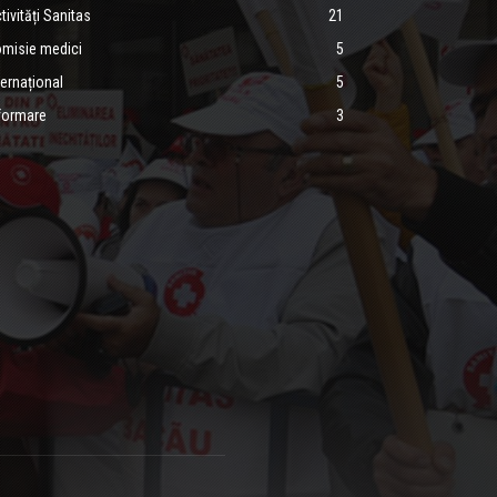
tivități Sanitas
21
misie medici
5
ternațional
5
formare
3