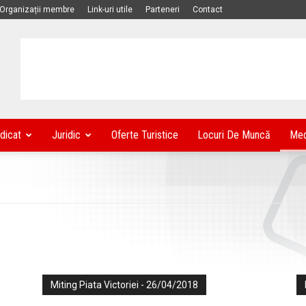
Organizații membre
Link-uri utile
Parteneri
Contact
dicat
Juridic
Oferte Turistice
Locuri De Muncă
Med
Miting Piata Victoriei - 26/04/2018