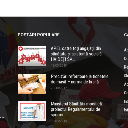
POSTĂRI POPULARE
C
APEL către toți angajații din
Ac
sănătate și asistență socială:
Co
HAIDEȚI SĂ...
13/03/2018
Re
Ști
Precizări referitoare la tichetele
de masă – norma de hrană
Ac
26/10/2017
Co
In
Ministerul Sănătăţii modifică
proiectul Regulamentului de
In
sporuri
15/03/2018
,