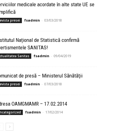
rviciilor medicale acordate în alte state UE se
mplifică
fsadmin
-
03/03/2018
evista presei
stitutul Național de Statistică confirmă
vertismentele SANITAS!
fsadmin
-
09/04/2019
ctualitatea Sanitas
municat de presă – Ministerul Sănătăţii
fsadmin
-
07/03/2018
evista presei
dresa OAMGMAMR – 17.02.2014
fsadmin
-
17/02/2014
ncategorized