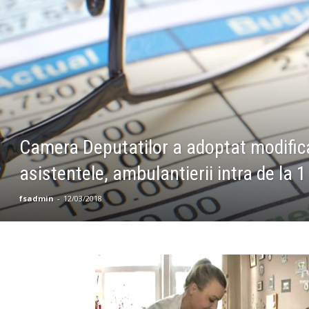
Camera Deputatilor a adoptat modificar
asistentele, ambulantierii intra de la 1
fsadmin
-
12/03/2018