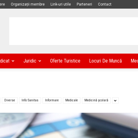
ere
Organizații membre
Link-uri utile
Parteneri
Contact
dicat
Juridic
Oferte Turistice
Locuri De Muncă
Med
Diverse
Info Sanitas
Informare
Medicale
Medicină școlară