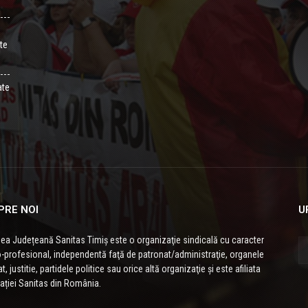
ate
ate
PRE NOI
U
ea Județeană Sanitas Timiș este o organizaţie sindicală cu caracter
-profesional, independentă faţă de patronat/administraţie, organele
t, justitie, partidele politice sau orice altă organizaţie și este afiliata
ației Sanitas din România.