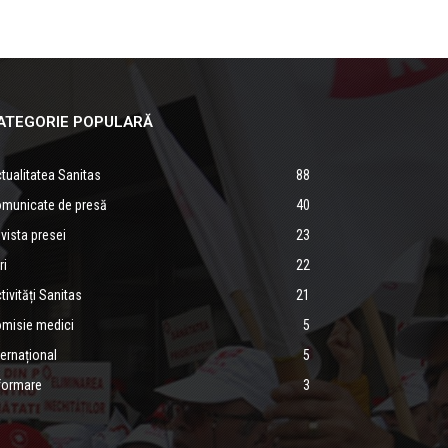
ATEGORIE POPULARĂ
tualitatea Sanitas
88
municate de presă
40
vista presei
23
ri
22
tivități Sanitas
21
misie medici
5
ternațional
5
formare
3