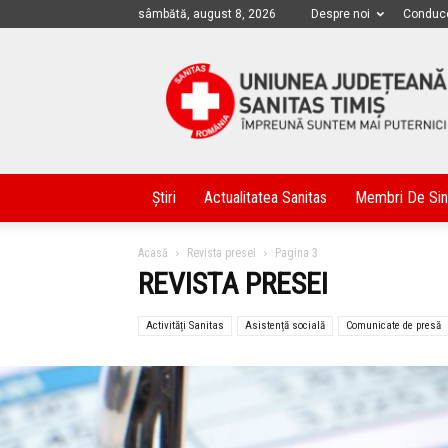
sâmbătă, august 8, 2026
Despre noi
Conduc
Sanitas
Timis
Știri
Actualitatea Sanitas
Membri De Sin
Acasă
Revista presei
Pagina 3
REVISTA PRESEI
Activități Sanitas
Asistență socială
Comunicate de presă