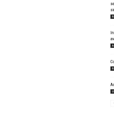
se
si
R
In
a
A
Co
R
A
U