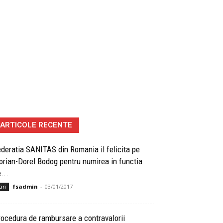
ARTICOLE RECENTE
deratia SANITAS din Romania il felicita pe
orian-Dorel Bodog pentru numirea in functia
...
fsadmin
-
03/01/2017
iri
ocedura de rambursare a contravalorii