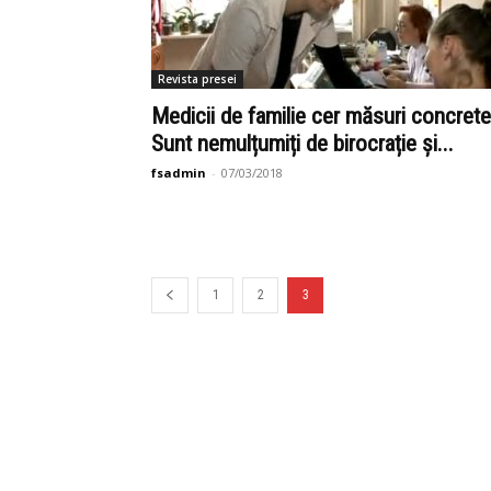
Revista presei
Medicii de familie cer măsuri concrete
Sunt nemulțumiți de birocrație și...
fsadmin
-
07/03/2018
1
2
3