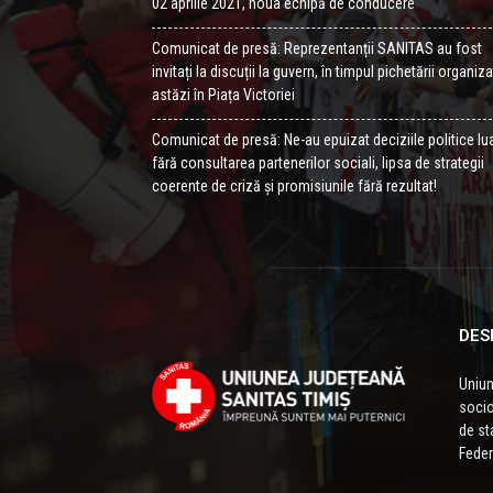
02 aprilie 2021, noua echipă de conducere
Comunicat de presă: Reprezentanții SANITAS au fost
invitați la discuții la guvern, în timpul pichetării organiz
astăzi în Piața Victoriei
Comunicat de presă: Ne-au epuizat deciziile politice lu
fără consultarea partenerilor sociali, lipsa de strategii
coerente de criză și promisiunile fără rezultat!
DES
Uniun
socio
de sta
Feder