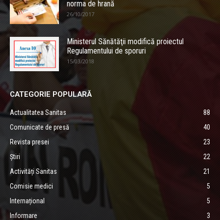
norma de hrană
26/10/2017
Ministerul Sănătăţii modifică proiectul
Regulamentului de sporuri
15/03/2018
CATEGORIE POPULARĂ
Actualitatea Sanitas
88
Comunicate de presă
40
Revista presei
23
Știri
22
Activități Sanitas
21
Comisie medici
5
Internațional
5
Informare
3