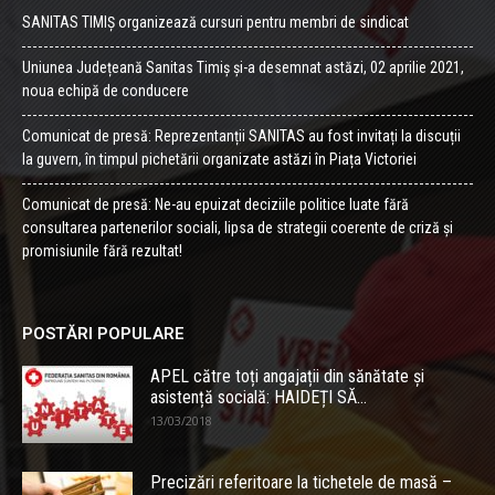
SANITAS TIMIȘ organizează cursuri pentru membri de sindicat
Uniunea Județeană Sanitas Timiș și-a desemnat astăzi, 02 aprilie 2021,
noua echipă de conducere
Comunicat de presă: Reprezentanții SANITAS au fost invitați la discuții
la guvern, în timpul pichetării organizate astăzi în Piața Victoriei
Comunicat de presă: Ne-au epuizat deciziile politice luate fără
consultarea partenerilor sociali, lipsa de strategii coerente de criză și
promisiunile fără rezultat!
POSTĂRI POPULARE
APEL către toți angajații din sănătate și
asistență socială: HAIDEȚI SĂ...
13/03/2018
Precizări referitoare la tichetele de masă –