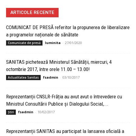
ARTICOLE RECENTE
COMUNICAT DE PRESĂ referitor la propunerea de liberalizare
a programelor naționale de sănătate
luminita
-
27/01/2020
Comunicate de presă
SANITAS pichetează Ministerul Sănătății, miercuri, 4
octombrie 2017, între orele 11.00 – 13.00!
fsadmin
-
03/10/2017
Actualitatea Sanitas
Reprezentanții CNSLR-Frăția au avut avut o întrevedere cu
Ministrul Consultării Publice și Dialogului Social,...
fsadmin
-
10/02/2017
Știri
Reprezentanții SANITAS au participat la lansarea oficială a