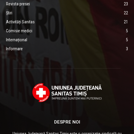
Revista presei
23
Știri
22
Activități Sanitas
21
Comisie medici
5
Internațional
5
Informare
3
DESPRE NOI
Uniunea Județeană Sanitas Timiș este o organizaţie sindicală cu