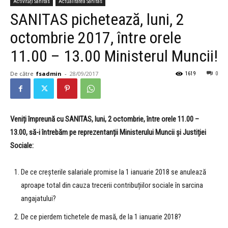
Activități Sanitas
Actualitatea Sanitas
SANITAS pichetează, luni, 2
octombrie 2017, între orele
11.00 – 13.00 Ministerul Muncii!
De către
fsadmin
-
28/09/2017
1619
0
Veniți împreună cu SANITAS, luni, 2 octombrie, între orele 11.00 –
13.00,
să-i întrebăm pe reprezentanții Ministerului Muncii și Justiției
Sociale:
De ce creșterile salariale promise la 1 ianuarie 2018 se anulează
aproape total din cauza trecerii contribuțiilor sociale în sarcina
angajatului?
De ce pierdem tichetele de masă, de la 1 ianuarie 2018?