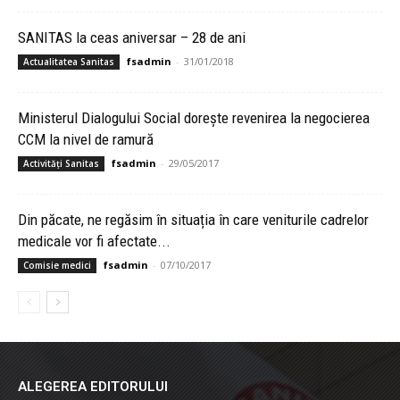
SANITAS la ceas aniversar – 28 de ani
fsadmin
-
31/01/2018
Actualitatea Sanitas
Ministerul Dialogului Social dorește revenirea la negocierea
CCM la nivel de ramură
fsadmin
-
29/05/2017
Activități Sanitas
Din păcate, ne regăsim în situația în care veniturile cadrelor
medicale vor fi afectate...
fsadmin
-
07/10/2017
Comisie medici
ALEGEREA EDITORULUI