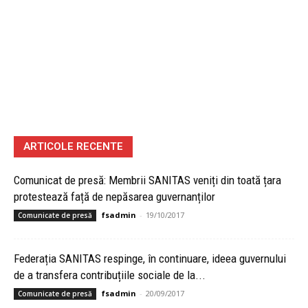
ARTICOLE RECENTE
Comunicat de presă: Membrii SANITAS veniți din toată țara
protestează față de nepăsarea guvernanților
fsadmin
-
19/10/2017
Comunicate de presă
Federația SANITAS respinge, în continuare, ideea guvernului
de a transfera contribuțiile sociale de la...
fsadmin
-
20/09/2017
Comunicate de presă