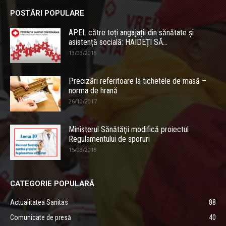
POSTĂRI POPULARE
APEL către toți angajații din sănătate și
asistență socială: HAIDEȚI SĂ...
13/03/2018
Precizări referitoare la tichetele de masă –
norma de hrană
26/10/2017
Ministerul Sănătăţii modifică proiectul
Regulamentului de sporuri
15/03/2018
CATEGORIE POPULARĂ
Actualitatea Sanitas
88
Comunicate de presă
40