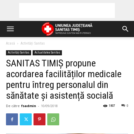
Acasă
Activități Sanitas
Activități Sanitas
Actualitatea Sanitas
SANITAS TIMIȘ propune
acordarea facilităților medicale
pentru întreg personalul din
sănătate și asistență socială
De către
fsadmin
-
10/09/2018
1807
0