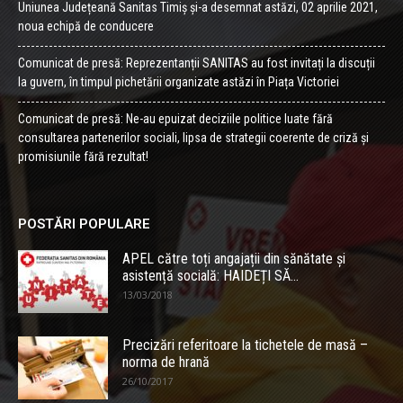
Uniunea Județeană Sanitas Timiș și-a desemnat astăzi, 02 aprilie 2021,
noua echipă de conducere
Comunicat de presă: Reprezentanții SANITAS au fost invitați la discuții
la guvern, în timpul pichetării organizate astăzi în Piața Victoriei
Comunicat de presă: Ne-au epuizat deciziile politice luate fără
consultarea partenerilor sociali, lipsa de strategii coerente de criză și
promisiunile fără rezultat!
POSTĂRI POPULARE
APEL către toți angajații din sănătate și
asistență socială: HAIDEȚI SĂ...
13/03/2018
Precizări referitoare la tichetele de masă –
norma de hrană
26/10/2017