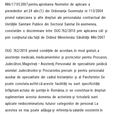
886/17.05.2007 pentru aprobarea Normelor de aplicare a
prevederilor art.24 alin.(1) din Ordonanța Guvernului nr. 115/2004
privind salarizarea și alte drepturi ale personalului contractual din
Unitățile Sanitare Publice din Sectorul Sanitar. De asemenea,
constatăm o discriminare între OUG 762/2010 prin aplicarea cât și
prin conținutul său față de Ordinul Ministerului Sănătății 886/2007.
OUG 762/2010 privind condițiile de acordare, în mod gratuit, a
asistenței medicale, medicamentelor și protezelor pentru Procurori,
Judecători, Magistrați – Asistenți, Personalul de specialitate juridică
asimilat Judecătorilor și Procurorilor, precum și pentru personalul
auxiliar de specialitate din cadrul Instanțelor și al Parchetelor. Se
poate constata astfel că aceste facilități nu sunt specificității
înfăptuirii actului de justiție în România, ci se constituie în drepturi
suplimentare acestui domeniu de activitate și totodată sunt
aplicate nediscriminatoriu tuturor categoriilor de personal. La
acestea se mai poate adăuga și referința la salariile existente în