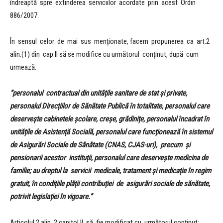
îndreaptă spre extinderea serviciilor acordate prin acest Ordin
886/2007.
În sensul celor de mai sus menționate, facem propunerea ca art.2
alin.(1) din cap.II să se modifice cu următorul conținut, după cum
urmează:
”personalul contractual din unitățile sanitare de stat și private,
personalul Direcțiilor de Sănătate Publică în totalitate, personalul care
deservește cabinetele școlare, creșe, grădinițe, personalul încadrat în
unitățile de Asistență Socială, personalul care funcționează în sistemul
de Asigurări Sociale de Sănătate (CNAS, CJAS-uri), precum și
pensionarii acestor instituții, personalul care deservește medicina de
familie; au dreptul la servicii medicale, tratament și medicație în regim
gratuit, în condițiile plății contribuției de asigurări sociale de sănătate,
potrivit legislației în vigoare.”
Articolul 2 alin. 2 capitol II, să fie modificat cu următorul conținut: