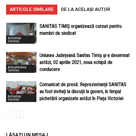
ARTICOLE SIMILARE
DE LA ACELAȘI AUTOR
SANITAS TIMIȘ organizează cursuri pentru
membri de sindicat
Activități
Sanitas
Uniunea Județeană Sanitas Timiș și-a desemnat
astăzi, 02 aprilie 2021, noua echipă de
Actualitatea
conducere
Sanitas
Comunicat de presă: Reprezentanții SANITAS
au fost invitați la discuții la guvern, în timpul
Activități
pichetării organizate astăzi în Piața Victoriei
Sanitas
LĂSAȚI UN MESAJ