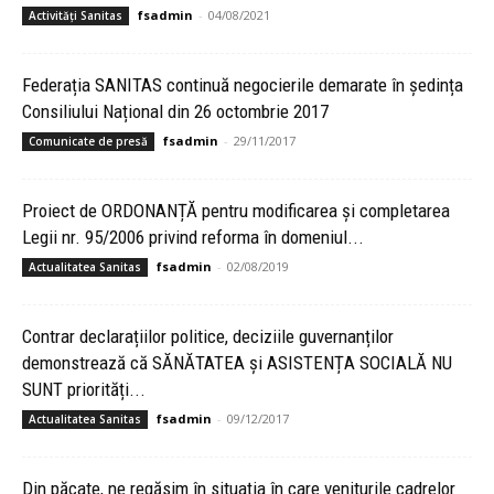
fsadmin
-
04/08/2021
Activități Sanitas
Federația SANITAS continuă negocierile demarate în ședința
Consiliului Național din 26 octombrie 2017
fsadmin
-
29/11/2017
Comunicate de presă
Proiect de ORDONANȚĂ pentru modificarea și completarea
Legii nr. 95/2006 privind reforma în domeniul...
fsadmin
-
02/08/2019
Actualitatea Sanitas
Contrar declarațiilor politice, deciziile guvernanților
demonstrează că SĂNĂTATEA și ASISTENȚA SOCIALĂ NU
SUNT priorități...
fsadmin
-
09/12/2017
Actualitatea Sanitas
Din păcate, ne regăsim în situația în care veniturile cadrelor