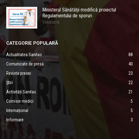
Ministerul Sănătăţii modifică proiectul
Regulamentului de sporuri
15/03/2018
CATEGORIE POPULARĂ
Actualitatea Sanitas
88
Comunicate de presă
40
Revista presei
23
Știri
22
Activități Sanitas
21
Comisie medici
5
Internațional
5
Informare
3