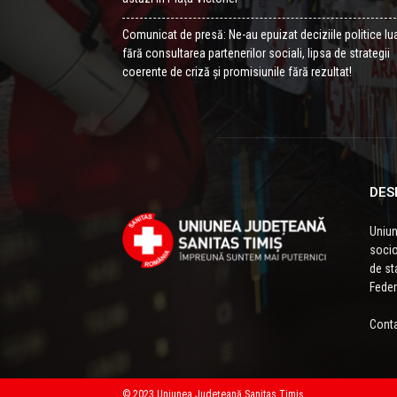
Comunicat de presă: Ne-au epuizat deciziile politice lu
fără consultarea partenerilor sociali, lipsa de strategii
coerente de criză și promisiunile fără rezultat!
DES
Uniun
socio
de sta
Feder
Conta
© 2023 Uniunea Județeană Sanitas Timiș