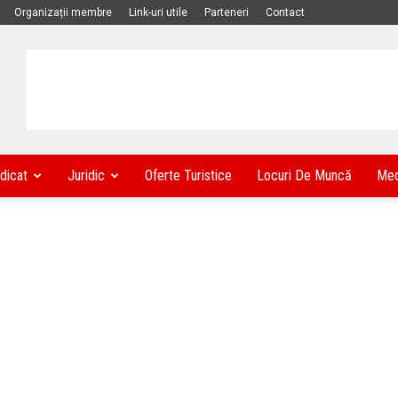
Organizații membre
Link-uri utile
Parteneri
Contact
dicat
Juridic
Oferte Turistice
Locuri De Muncă
Med