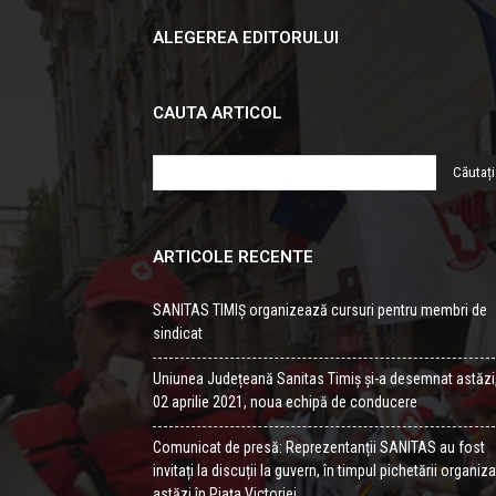
ALEGEREA EDITORULUI
CAUTA ARTICOL
ARTICOLE RECENTE
SANITAS TIMIȘ organizează cursuri pentru membri de
sindicat
Uniunea Județeană Sanitas Timiș și-a desemnat astăzi
02 aprilie 2021, noua echipă de conducere
Comunicat de presă: Reprezentanții SANITAS au fost
invitați la discuții la guvern, în timpul pichetării organiz
astăzi în Piața Victoriei