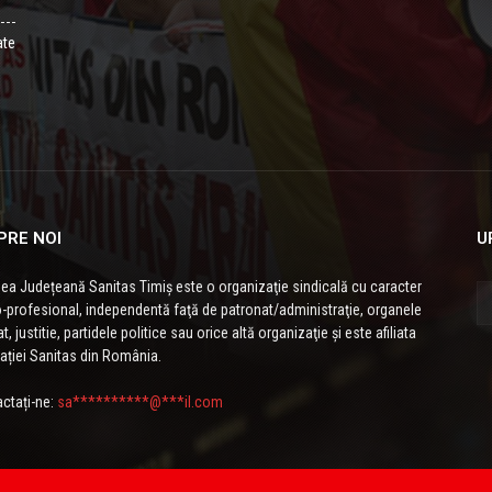
ate
PRE NOI
U
ea Județeană Sanitas Timiș este o organizaţie sindicală cu caracter
-profesional, independentă faţă de patronat/administraţie, organele
t, justitie, partidele politice sau orice altă organizaţie și este afiliata
ației Sanitas din România.
ctați-ne:
sa**********@***il.com