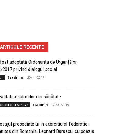
ARTICOLE RECENTE
fost adoptată Ordonanța de Urgență nr.
/2017 privind dialogul social
fsadmin
-
20/11/2017
iri
alitatea salariilor din sănătate
fsadmin
-
31/01/2019
ctualitatea Sanitas
sajul presedintelui in exercitiu al Federatiei
nitas din Romania, Leonard Barascu, cu ocazia