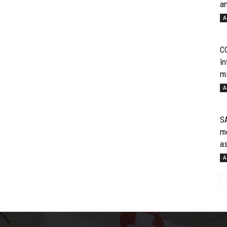
an
A
C
în
mi
A
SA
me
as
A