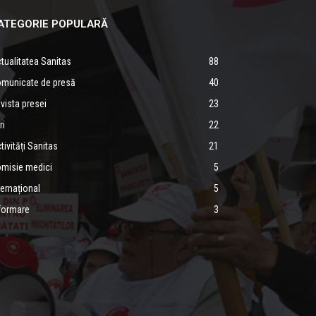
ATEGORIE POPULARĂ
tualitatea Sanitas
88
municate de presă
40
vista presei
23
ri
22
tivități Sanitas
21
misie medici
5
ternațional
5
formare
3