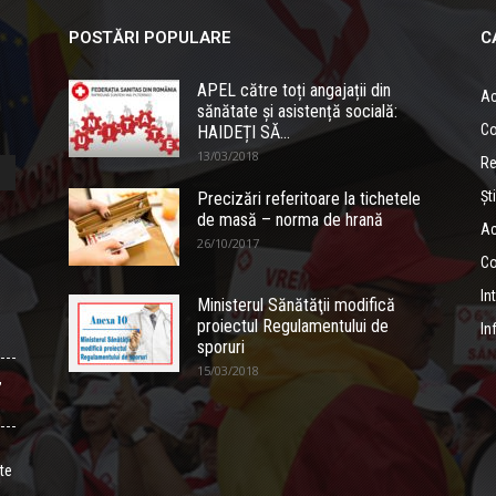
POSTĂRI POPULARE
C
APEL către toți angajații din
Ac
sănătate și asistență socială:
Co
HAIDEȚI SĂ...
13/03/2018
Re
Ști
Precizări referitoare la tichetele
de masă – norma de hrană
Ac
26/10/2017
Co
In
Ministerul Sănătăţii modifică
proiectul Regulamentului de
In
sporuri
15/03/2018
,
ate